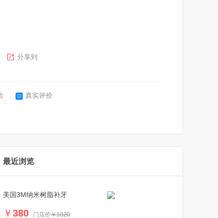
分享到
款
真实评价
最近浏览
美国3M纳米树脂补牙
￥
380
门店价
￥1020