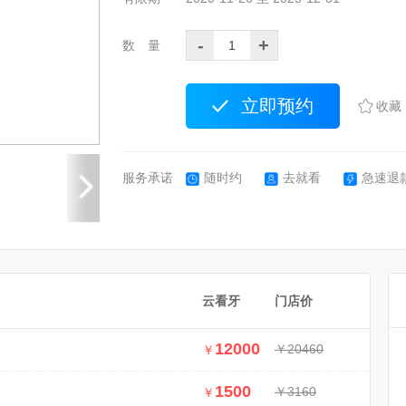
-
+
数 量
立即预约
收藏
服务承诺
随时约
去就看
急速退
云看牙
门店价
12000
￥20460
￥
1500
￥3160
￥