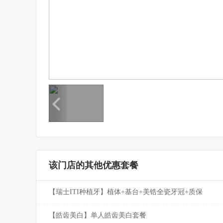
该门店的其他优惠套餐
【瑞士ITI种植牙】植体+基台+美锆全瓷牙冠+质保
【皓齿美白】单人皓齿美白套餐