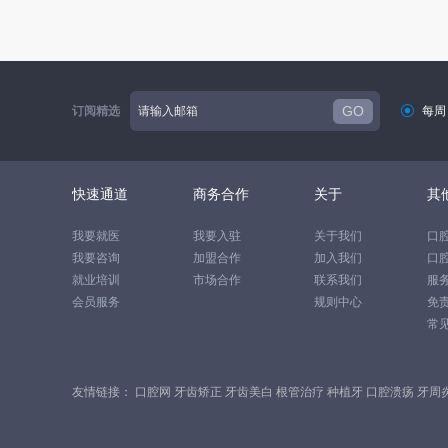
GO
订阅精选

每周
快速通道
商务合作
关于
其
我要就医
我要入驻
关于我们
口
我要咨询
加盟合作
加入我们
口
就业培训
市场合作
联系我们
服
会员服务
规则中心
免
常
友情链接：
口腔网
牙齿矫正
牙齿美白
根管治疗
种植牙
口腔溃疡
牙周