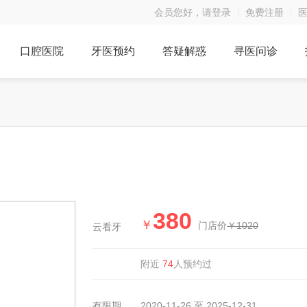
会员您好，请登录
免费注册
口腔医院
牙医预约
答疑解惑
寻医问诊
380
￥
门店价
￥1020
云看牙
74
附近
人预约过
有限期
2020-11-26 至 2025-12-31