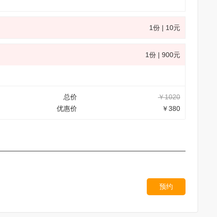
1份 | 10元
1份 | 900元
总价
￥1020
优惠价
￥380
预约