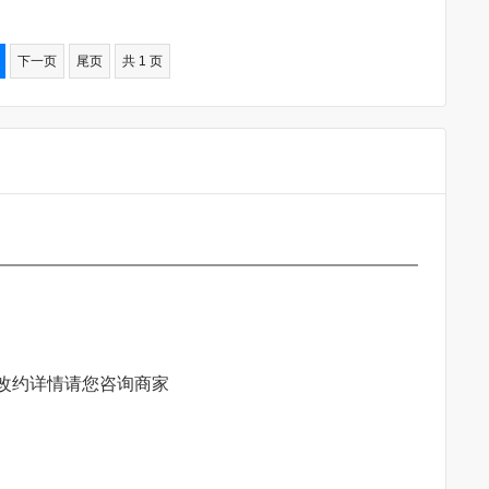
下一页
尾页
共 1 页
改约详情请您咨询商家