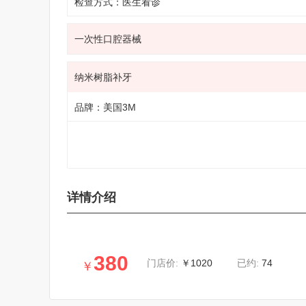
检查方式：医生看诊
一次性口腔器械
纳米树脂补牙
品牌：美国3M
详情介绍
380
￥1020
74
门店价:
已约:
￥