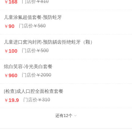
168
￥810
￥
儿童涂氟超值套餐-预防蛀牙
90
￥560
￥
儿童进口窝沟封闭-预防龋齿拒绝蛀牙（颗）
100
￥500
￥
炫白笑容-冷光美白套餐
960
￥2090
￥
[检查]成人口腔全面检查套餐
19.9
￥310
￥
还有
12
个