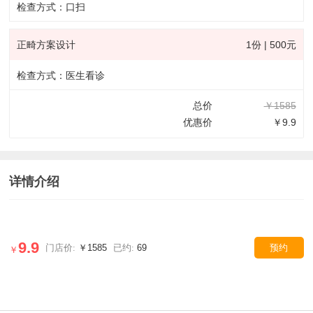
检查方式：口扫
正畸方案设计
1份 | 500元
检查方式：医生看诊
总价
￥1585
优惠价
￥9.9
详情介绍
9.9
门店价:
￥1585
已约:
69
预约
￥