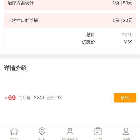
治疗方案设计
1份 | 50元
一次性口腔器械
1份 | 20元
总价
￥340
优惠价
￥69
详情介绍
69
门店价:
￥340
已约:
13
预约
￥
首页
附近
快速问诊
订单
我的