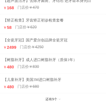
【超声波洁牙】去除牙菌斑、牙结石 还牙齿本身亮白
168
￥470
￥
【矫正检查】牙齿矫正初诊检查套餐
58
￥620
￥
【全瓷牙冠】国产爱尔创品牌全瓷牙冠
2499
￥4250
￥
【树脂补牙】成人进口树脂补牙（质保1年）
480
￥830
￥
【儿童补牙】美国3M进口树脂补牙
480
￥680
￥
还有
9
个