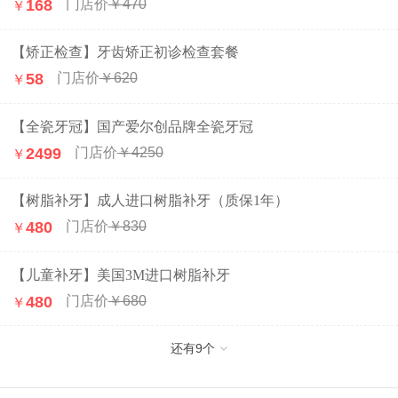
168
￥470
￥
【矫正检查】牙齿矫正初诊检查套餐
58
￥620
￥
【全瓷牙冠】国产爱尔创品牌全瓷牙冠
2499
￥4250
￥
【树脂补牙】成人进口树脂补牙（质保1年）
480
￥830
￥
【儿童补牙】美国3M进口树脂补牙
480
￥680
￥
还有
9
个