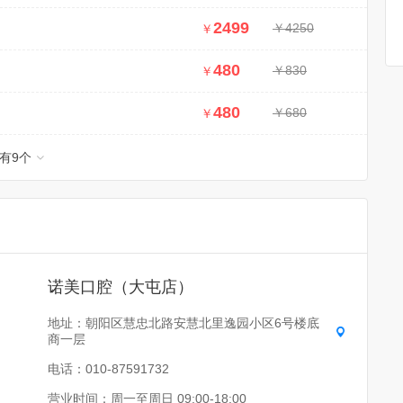
2499
￥4250
￥
480
￥830
￥
480
￥680
￥
有
9
个
诺美口腔（大屯店）
地址：朝阳区慧忠北路安慧北里逸园小区6号楼底
商一层
电话：010-87591732
营业时间：周一至周日 09:00-18:00