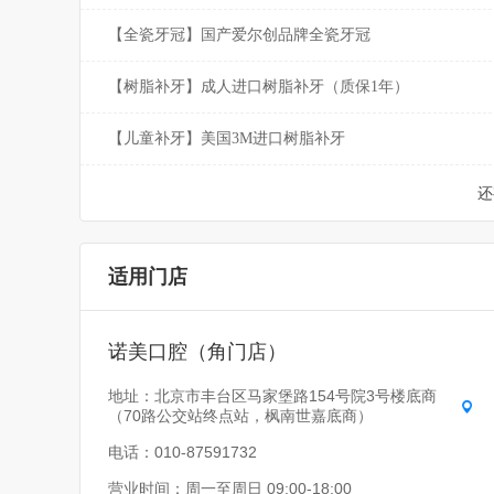
【全瓷牙冠】国产爱尔创品牌全瓷牙冠
【树脂补牙】成人进口树脂补牙（质保1年）
【儿童补牙】美国3M进口树脂补牙
还
适用门店
诺美口腔（角门店）
地址：北京市丰台区马家堡路154号院3号楼底商
（70路公交站终点站，枫南世嘉底商）
电话：010-87591732
营业时间：周一至周日 09:00-18:00