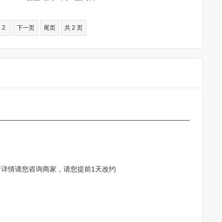
2
下一页
尾页
共 2 页
留详情请您咨询商家，请您提前1天改约