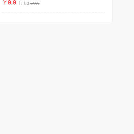
￥
9.9
门店价
￥600