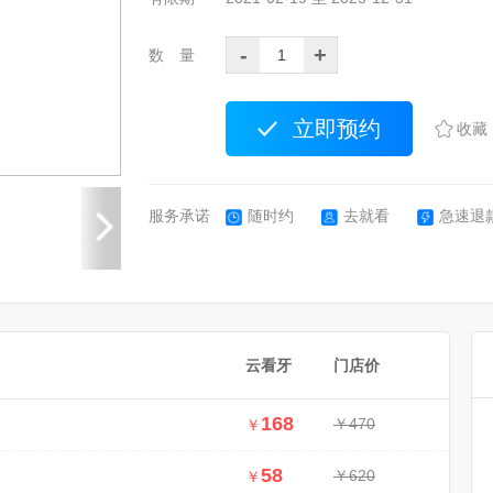
-
+
数 量
立即预约
收藏
服务承诺
随时约
去就看
急速退
云看牙
门店价
168
￥470
￥
58
￥620
￥