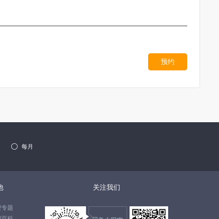
预约

每月
他
关注我们
腔专题
腔百科