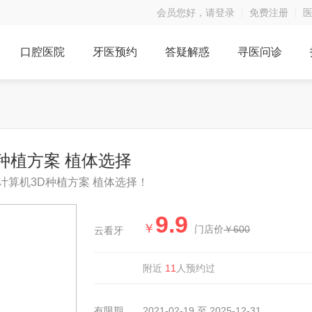
会员您好，请登录
免费注册
口腔医院
牙医预约
答疑解惑
寻医问诊
种植方案 植体选择
】计算机3D种植方案 植体选择！
9.9
￥
门店价
￥600
云看牙
11
附近
人预约过
有限期
2021-02-19 至 2025-12-31