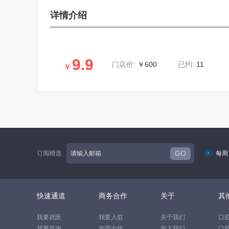
详情介绍
9.9
￥600
11
门店价:
已约:
￥
GO
订阅精选

每周
快速通道
商务合作
关于
其
我要就医
我要入驻
关于我们
口
我要咨询
加盟合作
加入我们
口